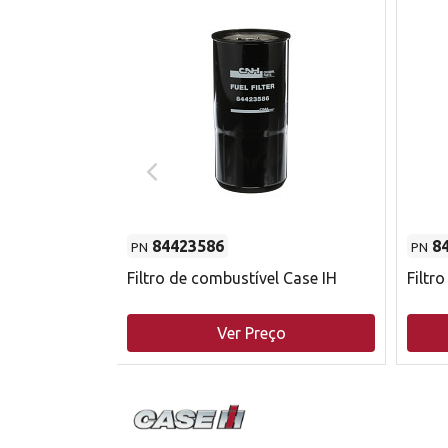
84423586
8
PN
PN
do motor
Filtro de combustível Case IH
Filtr
o
Ver Preço