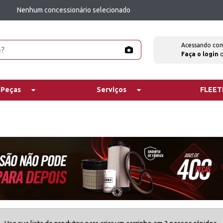
Nenhum concessionário selecionado
Acessando co
Faça o login
 Peças
Serviços
FLEE