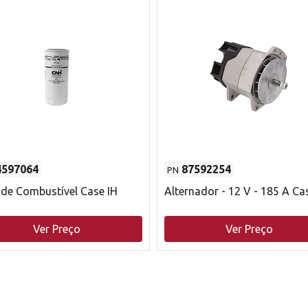
4597064
87592254
PN
o de Combustível Case IH
Alternador - 12 V - 185 A Ca
Ver Preço
Ver Preço