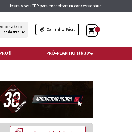
Insira o seu CEP para encontrar um concessionário
mo convidado
Carrinho Fácil
ou
cadastre-se
TPRO®
PRÓ-PLANTIO até 30%