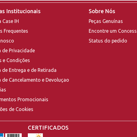
s Institucionais
Sobre Nós
a Case IH
Peças Genuínas
s Frequentes
Encontre um Concess
onosco
Status do pedido
a de Privacidade
 e Condições
a de Entrega e de Retirada
ca de Cancelamento e Devoluçao
ias
mentos Promocionais
ções de Cookies
CERTIFICADOS