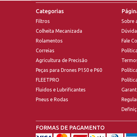
Categorias
Página
Filtros
Sobre 
Colheita Mecanizada
Dúvida
Rolamentos
Fale C
Correias
Polític
Agricultura de Precisão
Termos
Peças para Drones P150 e P60
Polític
FLEETPRO
Políti
Fluidos e Lubrificantes
Garant
Pneus e Rodas
Regula
Defini
FORMAS DE PAGAMENTO