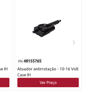
48155765
51529626
PN
PN
se IH
Atuador antirrotação - 10-16 Volt
Correia trape
Case IH
acionamento 
bruto - 2802
Ver Preço
V
Case IH