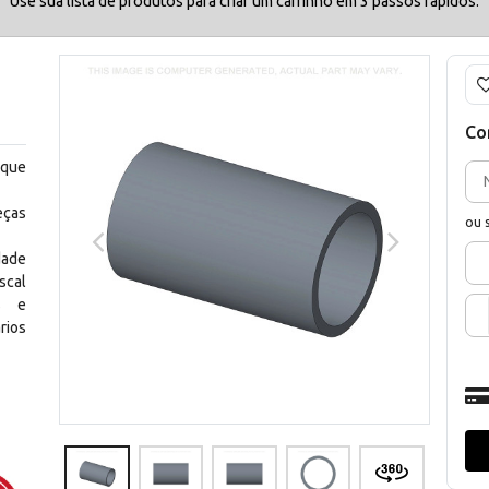
Use sua lista de produtos para criar um carrinho em 3 passos rápidos.
Co
 que
eças
ou 
dade
scal
os e
rios