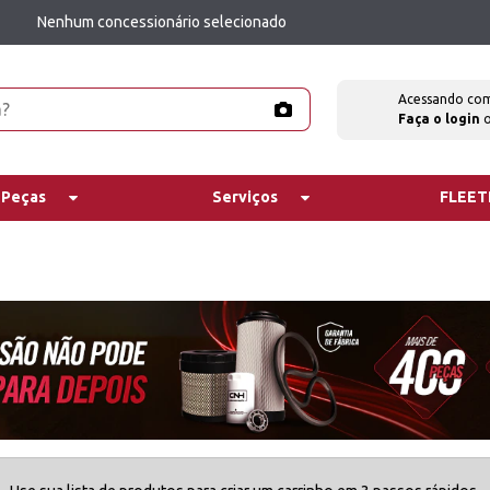
Nenhum concessionário selecionado
Acessando co
Faça o login
 Peças
Serviços
FLEE