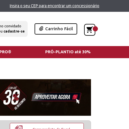
Insira o seu CEP para encontrar um concessionário
mo convidado
Carrinho Fácil
ou
cadastre-se
TPRO®
PRÓ-PLANTIO até 30%