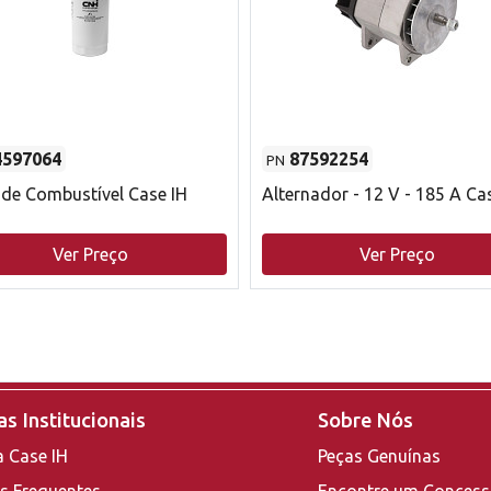
4597064
87592254
PN
o de Combustível Case IH
Alternador - 12 V - 185 A Ca
Ver Preço
Ver Preço
s Institucionais
Sobre Nós
a Case IH
Peças Genuínas
s Frequentes
Encontre um Concess