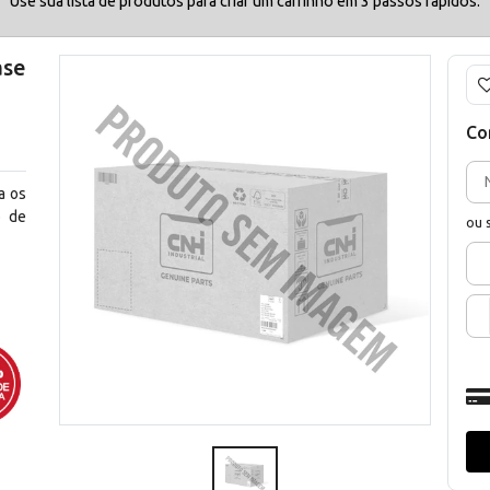
Use sua lista de produtos para criar um carrinho em 3 passos rápidos.
ase
Co
a os
o de
ou 