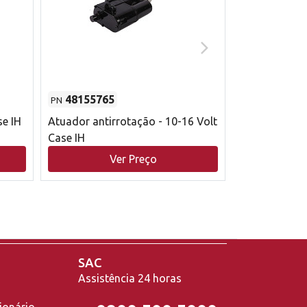
48155765
51529626
PN
PN
se IH
Atuador antirrotação - 10-16 Volt
Correia trape
Case IH
acionamento 
bruto - 2802
Ver Preço
V
Case IH
SAC
Assistência 24 horas
ionário