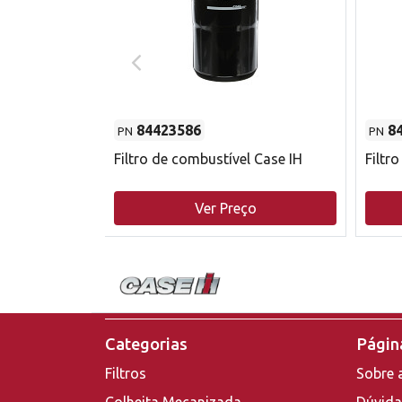
84423586
8
PN
PN
do motor
Filtro de combustível Case IH
Filtr
o
Ver Preço
Categorias
Página
Filtros
Sobre 
Colheita Mecanizada
Dúvida