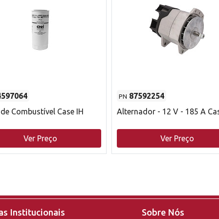
4597064
87592254
PN
o de Combustível Case IH
Alternador - 12 V - 185 A Ca
Ver Preço
Ver Preço
s Institucionais
Sobre Nós