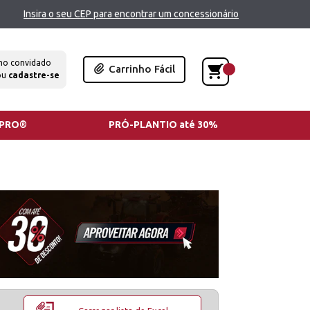
Insira o seu CEP para encontrar um concessionário
mo convidado
Carrinho Fácil
ou
cadastre-se
TPRO®
PRÓ-PLANTIO até 30%