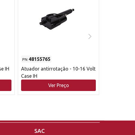
48155765
51529626
PN
PN
se IH
Atuador antirrotação - 10-16 Volt
Correia trape
Case IH
acionamento 
bruto - 2802
Ver Preço
V
Case IH
SAC