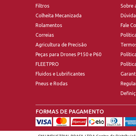
Filtros
Sobre 
Colheita Mecanizada
Dúvida
Rolamentos
Fale C
Correias
Polític
Agricultura de Precisão
Termos
Peças para Drones P150 e P60
Polític
FLEETPRO
Políti
Fluidos e Lubrificantes
Garant
Pneus e Rodas
Regula
Defini
FORMAS DE PAGAMENTO