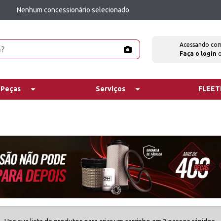
Nenhum concessionário selecionado
Acessando co
Faça o login
 Peças
Serviços
FLEE