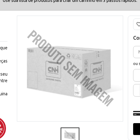
Use sua lista de produtos para criar um carrinho em 3 passos rápidos.
Co
 que
eças
ou 
 seu
ntre
uina