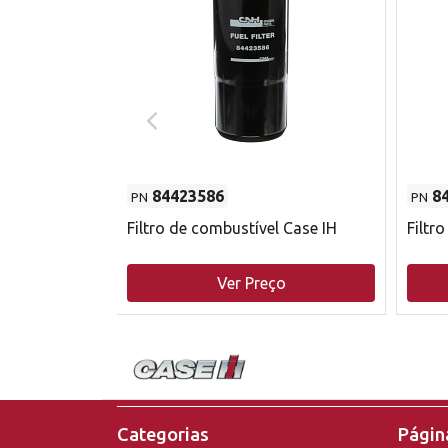
84423586
8
PN
PN
do motor
Filtro de combustível Case IH
Filtr
o
Ver Preço
Categorias
Página