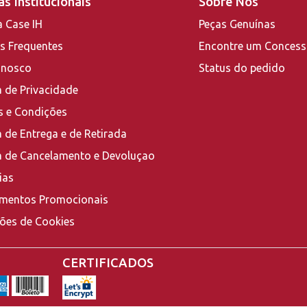
s Institucionais
Sobre Nós
a Case IH
Peças Genuínas
s Frequentes
Encontre um Concess
onosco
Status do pedido
a de Privacidade
 e Condições
a de Entrega e de Retirada
ca de Cancelamento e Devoluçao
ias
mentos Promocionais
ções de Cookies
CERTIFICADOS