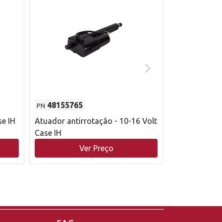
48155765
51529626
PN
PN
se IH
Atuador antirrotação - 10-16 Volt
Correia trape
Case IH
acionamento 
bruto - 2802
Ver Preço
V
Case IH