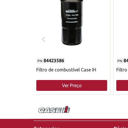
84423586
8
PN
PN
do motor
Filtro de combustível Case IH
Filtr
o
Ver Preço