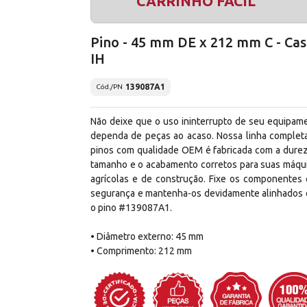
CARRINHO FÁCIL
Pino - 45 mm DE x 212 mm C - Ca
IH
139087A1
Cód./PN
Não deixe que o uso ininterrupto de seu equipam
dependa de peças ao acaso. Nossa linha complet
pinos com qualidade OEM é fabricada com a durez
tamanho e o acabamento corretos para suas máqu
agrícolas e de construção. Fixe os componentes
segurança e mantenha-os devidamente alinhados
o pino #139087A1.
• Diâmetro externo: 45 mm
• Comprimento: 212 mm