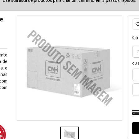
Use sua lista de produtos para criar um carrinho em 3 passos rápidos.
se
Co
ento
a de
ou 
a, o
inas
 com
 com