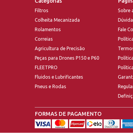
Categorias
Página
Filtros
Sobre 
Colheita Mecanizada
Dúvida
Rolamentos
Fale C
Correias
Polític
Agricultura de Precisão
Termos
Peças para Drones P150 e P60
Polític
FLEETPRO
Políti
Fluidos e Lubrificantes
Garant
Pneus e Rodas
Regula
Defini
FORMAS DE PAGAMENTO