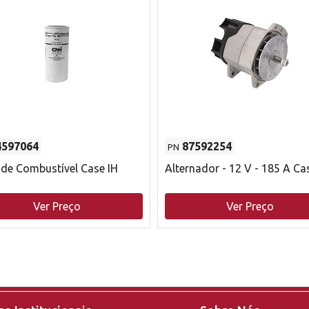
4597064
87592254
PN
o de Combustível Case IH
Alternador - 12 V - 185 A Ca
Ver Preço
Ver Preço