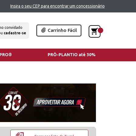
Insira o seu CEP para encontrar um concessionário
mo convidado
Carrinho Fácil
ou
cadastre-se
TPRO®
PRÓ-PLANTIO até 30%