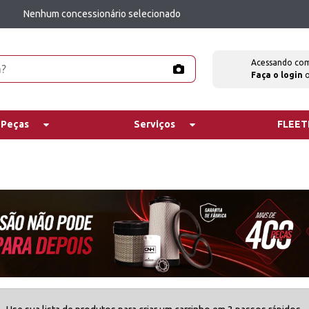
Nenhum concessionário selecionado
Acessando co
Faça o login
 Peças
Serviços
FLEE